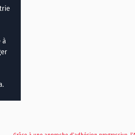
trie
e à
ger
da.