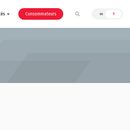
tés
Consommateurs
en
fr