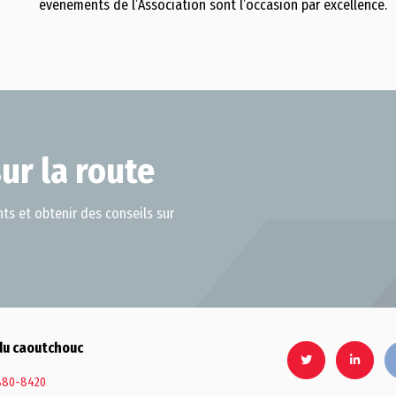
événements de l’Association sont l’occasion par excellence.
ur la route
ts et obtenir des conseils sur
du caoutchouc
880-8420