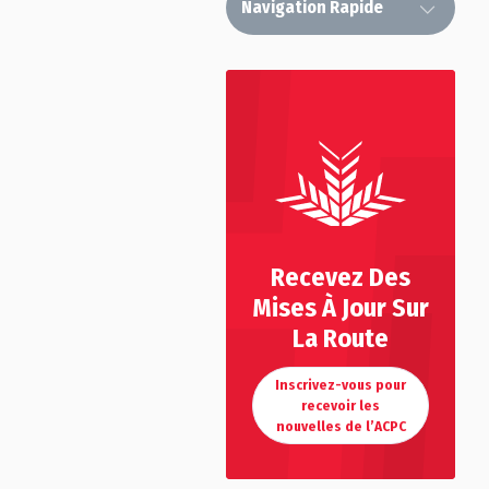
Navigation Rapide
Recevez Des
Mises À Jour Sur
La Route
Inscrivez-vous pour
recevoir les
nouvelles de l’ACPC