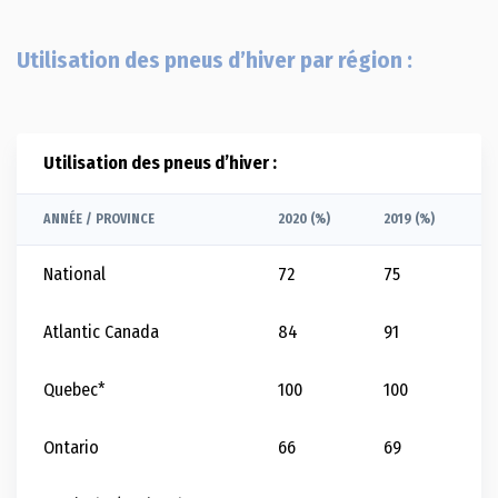
Utilisation des pneus d’hiver par région :
Utilisation des pneus d’hiver :
ANNÉE / PROVINCE
2020 (%)
2019 (%)
2
National
72
75
7
Atlantic Canada
84
91
9
Quebec*
100
100
1
Ontario
66
69
6