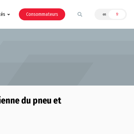
tés
Consommateurs
en
fr
ienne du pneu et