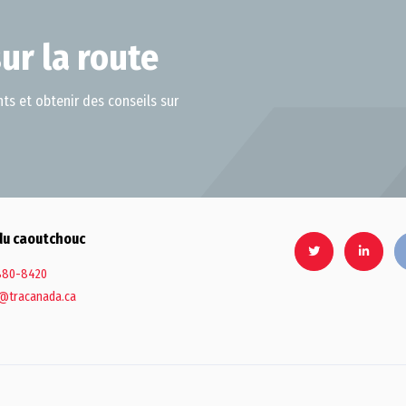
ur la route
ts et obtenir des conseils sur
du caoutchouc
880-8420
@tracanada.ca