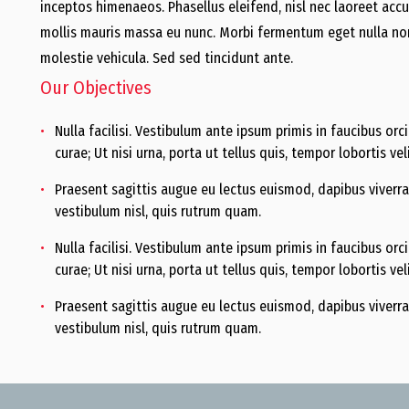
inceptos himenaeos. Phasellus eleifend, nisl nec laoreet ac
mollis mauris massa eu nunc. Morbi fermentum eget nulla non
molestie vehicula. Sed sed tincidunt ante.
Our Objectives
Nulla facilisi. Vestibulum ante ipsum primis in faucibus orci
curae; Ut nisi urna, porta ut tellus quis, tempor lobortis veli
Praesent sagittis augue eu lectus euismod, dapibus viverra 
vestibulum nisl, quis rutrum quam.
Nulla facilisi. Vestibulum ante ipsum primis in faucibus orci
curae; Ut nisi urna, porta ut tellus quis, tempor lobortis veli
Praesent sagittis augue eu lectus euismod, dapibus viverra 
vestibulum nisl, quis rutrum quam.