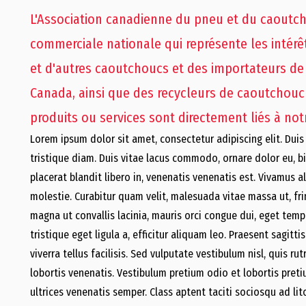
L'Association canadienne du pneu et du caoutcho
commerciale nationale qui représente les intérê
et d'autres caoutchoucs et des importateurs de
Canada, ainsi que des recycleurs de caoutchouc 
produits ou services sont directement liés à notr
Lorem ipsum dolor sit amet, consectetur adipiscing elit. Duis a
tristique diam. Duis vitae lacus commodo, ornare dolor eu, 
placerat blandit libero in, venenatis venenatis est. Vivamus
molestie. Curabitur quam velit, malesuada vitae massa ut, fring
magna ut convallis lacinia, mauris orci congue dui, eget temp
tristique eget ligula a, efficitur aliquam leo. Praesent sagit
viverra tellus facilisis. Sed vulputate vestibulum nisl, quis r
lobortis venenatis. Vestibulum pretium odio et lobortis pretiu
ultrices venenatis semper. Class aptent taciti sociosqu ad li